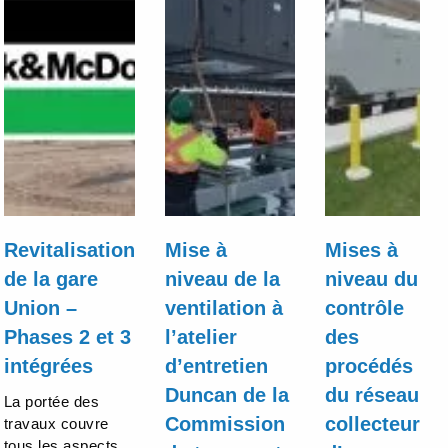
Revitalisation
Mise à
Mises à
de la gare
niveau de la
niveau du
Union –
ventilation à
contrôle
Phases 2 et 3
l’atelier
des
intégrées
d’entretien
procédés
Duncan de la
du réseau
La portée des
Commission
collecteur
travaux couvre
tous les aspects