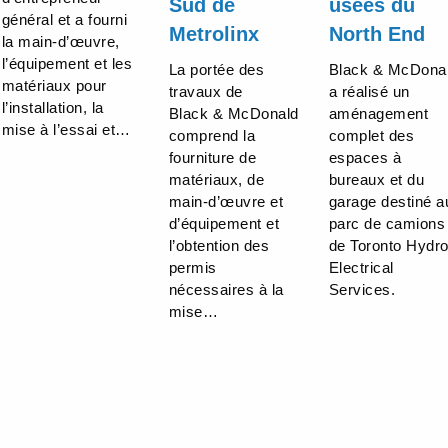
Sud de
usées du
général et a fourni
Metrolinx
North End
la main-d’œuvre,
l’équipement et les
La portée des
Black & McDona
matériaux pour
travaux de
a réalisé un
l’installation, la
Black & McDonald
aménagement
mise à l’essai et…
comprend la
complet des
fourniture de
espaces à
matériaux, de
bureaux et du
main-d’œuvre et
garage destiné a
d’équipement et
parc de camions
l’obtention des
de Toronto Hydr
permis
Electrical
nécessaires à la
Services.
mise…