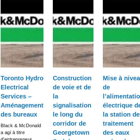
Toronto Hydro
Construction
Mise à nive
Electrical
de voie et de
de
Services –
la
l’alimentati
Aménagement
signalisation
électrique d
des bureaux
le long du
la station de
corridor de
traitement
Black & McDonald
Georgetown
des eaux
a agi à titre
d’entrepreneur