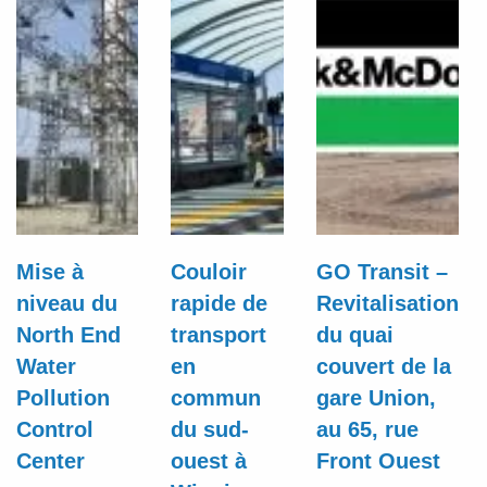
Mise à
Couloir
GO Transit –
niveau du
rapide de
Revitalisation
North End
transport
du quai
Water
en
couvert de la
Pollution
commun
gare Union,
Control
du sud-
au 65, rue
Center
ouest à
Front Ouest