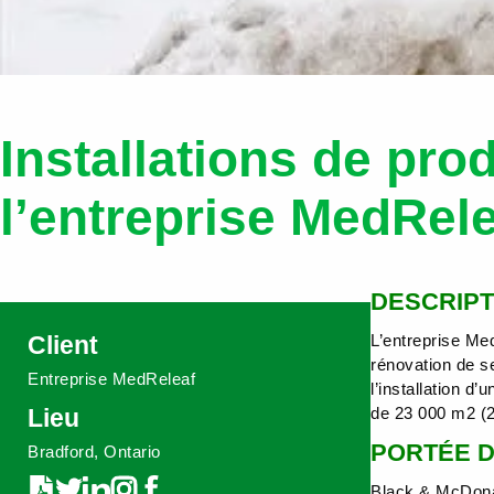
Installations de pr
l’entreprise MedRel
DESCRIPT
Client
L’entreprise Me
rénovation de s
Entreprise MedReleaf
l’installation d
Lieu
de 23 000 m2 (2
PORTÉE D
Bradford, Ontario
Black & McDonal