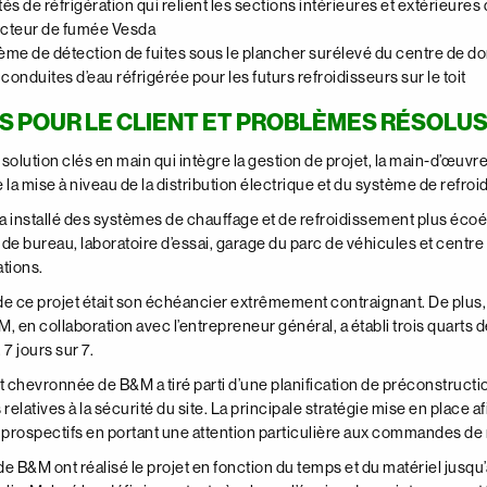
tés de réfrigération qui relient les sections intérieures et extérieures 
cteur de fumée Vesda
me de détection de fuites sous le plancher surélevé du centre de d
 conduites d’eau réfrigérée pour les futurs refroidisseurs sur le toit
S POUR LE CLIENT ET PROBLÈMES RÉSOLU
olution clés en main qui intègre la gestion de projet, la main-d’œuvre, l
e la mise à niveau de la distribution électrique et du système de re
 installé des systèmes de chauffage et de refroidissement plus écoén
de bureau, laboratoire d’essai, garage du parc de véhicules et centre 
ations.
 de ce projet était son échéancier extrêmement contraignant. De plus,
, en collaboration avec l’entrepreneur général, a établi trois quarts d
7 jours sur 7.
t chevronnée de B&M a tiré parti d’une planification de préconstructi
s relatives à la sécurité du site. La principale stratégie mise en place 
rospectifs en portant une attention particulière aux commandes de ma
e B&M ont réalisé le projet en fonction du temps et du matériel jusqu’