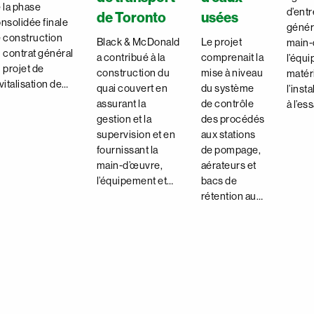
 la phase
d’ent
de Toronto
usées
nsolidée finale
généra
 construction
Black & McDonald
Le projet
main-
 contrat général
a contribué à la
comprenait la
l’équi
 projet de
construction du
mise à niveau
matér
vitalisation de…
quai couvert en
du système
l’insta
assurant la
de contrôle
à l’es
gestion et la
des procédés
supervision et en
aux stations
fournissant la
de pompage,
main-d’œuvre,
aérateurs et
l’équipement et…
bacs de
rétention au…