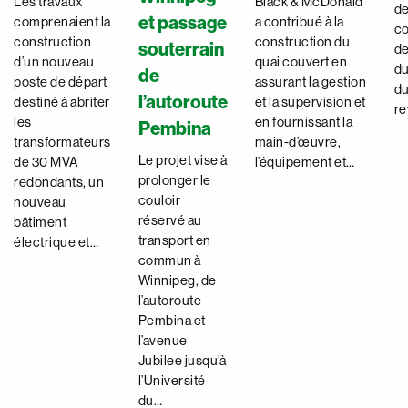
Les travaux
Black & McDonald
de
et passage
comprenaient la
a contribué à la
co
construction
construction du
souterrain
de
d’un nouveau
quai couvert en
du
de
poste de départ
assurant la gestion
du
l’autoroute
destiné à abriter
et la supervision et
re
les
en fournissant la
Pembina
transformateurs
main-d’œuvre,
Le projet vise à
de 30 MVA
l’équipement et…
prolonger le
redondants, un
couloir
nouveau
réservé au
bâtiment
transport en
électrique et…
commun à
Winnipeg, de
l’autoroute
Pembina et
l’avenue
Jubilee jusqu’à
l’Université
du…