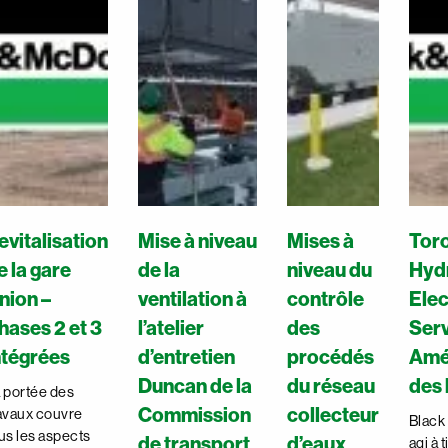
evitalisation
Mise à niveau
Mises à
Tor
e la gare
de la
niveau du
Hyd
nion –
ventilation à
contrôle
Elec
hases 2 et 3
l’atelier
des
Serv
ntégrées
d’entretien
procédés
Amé
Duncan de la
du réseau
des
 portée des
Commission
collecteur
avaux couvre
Black
us les aspects
de transport
d’eaux
agi à t