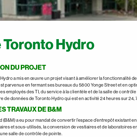
 Toronto Hydro
ION DU PROJET
Hydro a mis en œuvre un projet visant à améliorer la fonctionnalité 
y est parvenue en fermant ses bureaux du 5800 Yonge Street et en op
s employés des TI, du service à la clientèle et de la salle de contr
re de données de Toronto Hydro qui est en activité 24 heures sur 24, 7
ES TRAVAUX DE B&M
 (B&M) a eu pour mandat de convertir l’espace d’entrepôt existant en
res et sous-utilisés, la conversion de vestiaires et de laboratoires e
’une salle de contrôle de pointe.