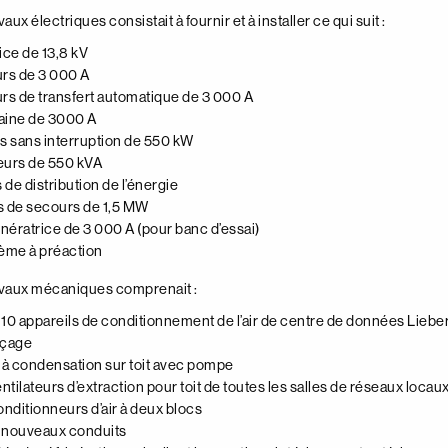
aux électriques consistait à fournir et à installer ce qui suit :
ce de 13,8 kV
rs de 3 000 A
s de transfert automatique de 3 000 A
aine de 3000 A
ns sans interruption de 550 kW
eurs de 550 kVA
de distribution de l’énergie
s de secours de 1,5 MW
nératrice de 3 000 A (pour banc d’essai)
ème à préaction
avaux mécaniques comprenait :
e 10 appareils de conditionnement de l’air de centre de données Lieber
rçage
à condensation sur toit avec pompe
tilateurs d’extraction pour toit de toutes les salles de réseaux locau
nditionneurs d’air à deux blocs
de nouveaux conduits