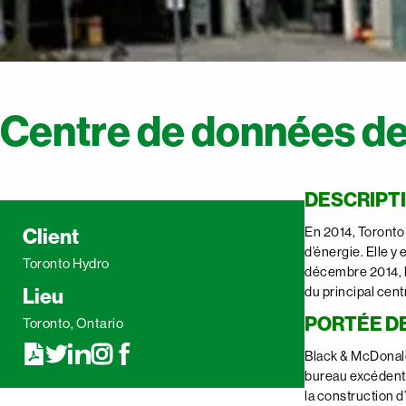
Centre de données de
DESCRIPT
Client
En 2014, Toronto 
d’énergie. Elle 
Toronto Hydro
décembre 2014, le
Lieu
du principal cent
PORTÉE D
Toronto, Ontario
Black & McDonald
bureau excédentai
la construction d