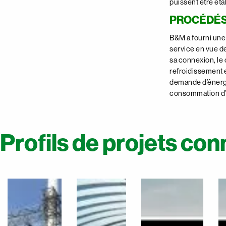
puissent être éta
PROCÉDÉS
B&M a fourni une s
service en vue d
sa connexion, le 
refroidissement e
demande d’énergi
consommation d’
Profils de projets co