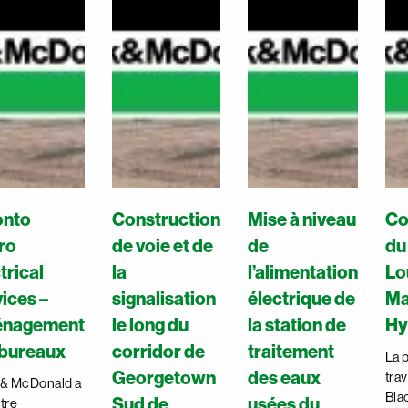
onto
Construction
Mise à niveau
Co
ro
de voie et de
de
du
trical
la
l’alimentation
Lo
ices –
signalisation
électrique de
Ma
nagement
le long du
la station de
Hy
 bureaux
corridor de
traitement
La 
Georgetown
des eaux
tra
 & McDonald a
Bla
Sud de
usées du
itre