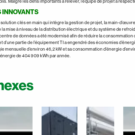
blis. Malgré les défis importants à relever, l’équipe de projet a respec
 INNOVANTS
olution clés en main qui intègre la gestion de projet, la main-d’œuvre, l
e la mise à niveau de la distribution électrique et du système de re
centre de données a été modernisé afin de réduire la consommation d’é
t d’une partie de l’équipement TI a engendré des économies d’énergie
e mensuelle d’environ 46,2 kW et sa consommation d’énergie d’envir
énergie de 404 909 kWh par année.
nnexes