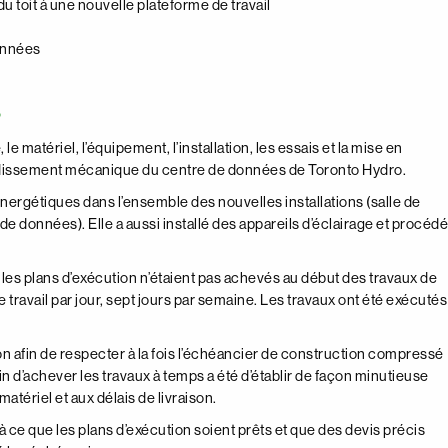
du toit à une nouvelle plateforme de travail
onnées
S
e matériel, l’équipement, l’installation, les essais et la mise en
froidissement mécanique du centre de données de Toronto Hydro.
ergétiques dans l’ensemble des nouvelles installations (salle de
de données). Elle a aussi installé des appareils d’éclairage et procédé
 les plans d’exécution n’étaient pas achevés au début des travaux de
e travail par jour, sept jours par semaine. Les travaux ont été exécutés
on afin de respecter à la fois l’échéancier de construction compressé
afin d’achever les travaux à temps a été d’établir de façon minutieuse
tériel et aux délais de livraison.
à ce que les plans d’exécution soient prêts et que des devis précis