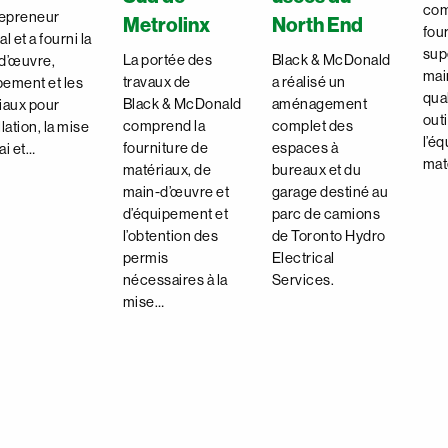
com
repreneur
Metrolinx
North End
four
l et a fourni la
supe
La portée des
Black & McDonald
d’œuvre,
mai
travaux de
a réalisé un
pement et les
qual
Black & McDonald
aménagement
iaux pour
outi
comprend la
complet des
llation, la mise
l’é
fourniture de
espaces à
sai et…
mat
matériaux, de
bureaux et du
main-d’œuvre et
garage destiné au
d’équipement et
parc de camions
l’obtention des
de Toronto Hydro
permis
Electrical
nécessaires à la
Services.
mise…