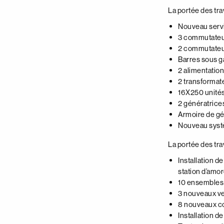
La portée des trav
Nouveau servi
3 commutateu
2 commutateur
Barres sous g
2 alimentatio
2 transformat
16X250 unités 
2 génératrice
Armoire de gé
Nouveau syst
La portée des tr
Installation d
station d’amo
10 ensembles 
3 nouveaux ven
8 nouveaux co
Installation 