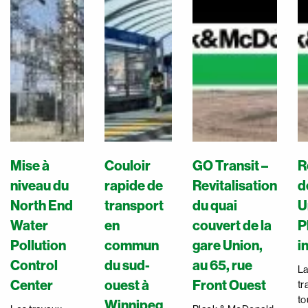
Mise à
Couloir
GO Transit –
R
niveau du
rapide de
Revitalisation
d
North End
transport
du quai
U
Water
en
couvert de la
P
Pollution
commun
gare Union,
i
Control
du sud-
au 65, rue
La
Center
ouest à
Front Ouest
tr
to
Winnipeg