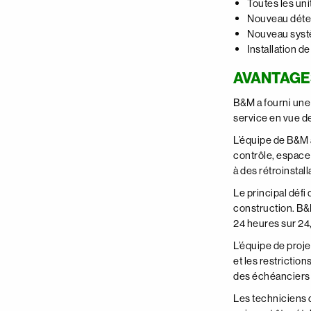
Toutes les uni
Nouveau déte
Nouveau systè
Installation de
AVANTAGE
B&M a fourni une s
service en vue d
L’équipe de B&M a
contrôle, espace 
à des rétroinstall
Le principal défi
construction. B&M
24 heures sur 24, 
L’équipe de proje
et les restriction
des échéanciers p
Les techniciens d