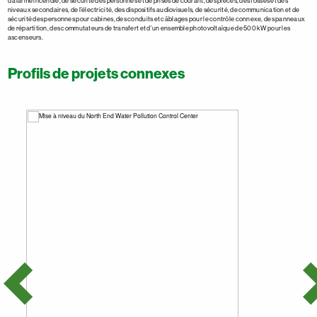
d’alarme incendie, de sécurité des personnes et de prises de courant, des pièces, des fosses et des
niveaux secondaires, de l’électricité, des dispositifs audiovisuels, de sécurité, de communication et de
sécurité des personnes pour cabines, des conduits et câblages pour le contrôle connexe, des panneaux
de répartition, des commutateurs de transfert et d’un ensemble photovoltaïque de 500 kW pour les
ascenseurs.
Profils de projets connexes