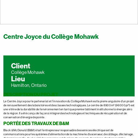
Centre Joyce du Collège Mohawk
Client
Collège Mohawk
Lieu
Hamilton, Ontario
DESCRIPTION DU PROJET
Le Centre Joyce pour le partenariat et l’innovation du Collège Mohawk est la pierre angulaire d’un projet
de renouvellement des laboratoires et des classes technologiques. Le centre de 8 900 m² (96 000 pi²) est
une vitrine de la durabilité de l’environnement en tant que premier bâtiment institutionnel à énergie zéro
de la région. Il a été conçu de façon à intégrer des technologies et techniques de récupération et de
conservation d’énergie de pointe.
PORTÉE DES TRAVAUX DE B&M
Black & McDonald (B&M) était l’entrepreneur responsable des services électriques et de
communications pour les systèmes d’alimentation de la machinerie d’ascenseur, de câblage, d’éclairage,