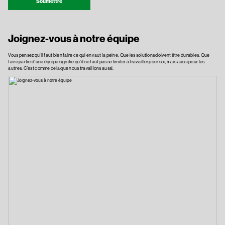
Soumettre
Joignez-vous à notre équipe
Vous pensez qu’il faut bien faire ce qui en vaut la peine. Que les solutions doivent être durables. Que
faire partie d’une équipe signifie qu’il ne faut pas se limiter à travailler pour soi, mais aussi pour les
autres. C’est comme cela que nous travaillons aussi.