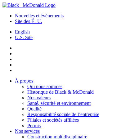
Nouvelles et événements
Site des É.-U.
English
U.S. Site
À propos
Qui nous sommes
Historique de Black & McDonald
Nos valeurs
Santé, sécurité et environnement
Qualité
Responsabilité sociale de l’entreprise
Filiales et sociétés affiliées
Permis
Nos services
Construction multidisciplinaire