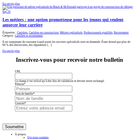
En savoir plus
Sep
29
Les métiers : une option prometteuse pour les jeunes qui veulent
amorcer leur carrière
Étiquettes :
Carrières
,
Carrières en construction
,
Métiers spécialisés
,
Professionnels qualifiés
,
Recrutement
Category:
Carrières et recrutement
Il est surprenant de constater à quel point les ouvriers spécialisés sont en demande. Étant donné que plus de
60 % des électriciens, des réparateurs […]
En savoir plus
Inscrivez-vous pour recevoir notre bulletin
URL
Ce champ n’est utilisé qu’à des fins de validation et devrait rester inchangé.
Prénom
*
Nom de famille
*
Courriel
*
Soumettre
À propos
Qui nous sommes