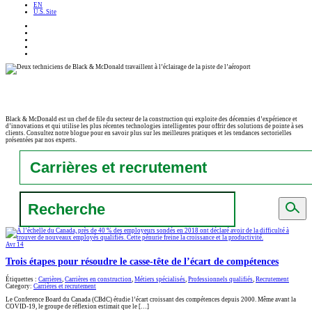
EN
U.S. Site
Black & McDonald est un chef de file du secteur de la construction qui exploite des décennies d’expérience et
d’innovations et qui utilise les plus récentes technologies intelligentes pour offrir des solutions de pointe à ses
clients. Consultez notre blogue pour en savoir plus sur les meilleures pratiques et les tendances sectorielles
présentées par nos experts.
Search
for:
Avr
14
Trois étapes pour résoudre le casse-tête de l’écart de compétences
Étiquettes :
Carrières
,
Carrières en construction
,
Métiers spécialisés
,
Professionnels qualifiés
,
Recrutement
Category:
Carrières et recrutement
Le Conference Board du Canada (CBdC) étudie l’écart croissant des compétences depuis 2000. Même avant la
COVID-19, le groupe de réflexion estimait que le […]