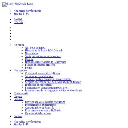
Nouvelles et événements
Site des É.-U.
English
U.S. Site
À propos
Qui nous sommes
Historique de Black & McDonald
Nos valeurs
Santé, sécurité et environnement
Qualité
Responsabilité sociale de l’entreprise
Filiales et sociétés affiliées
Permis
Nos services
Construction multidisciplinaire
Services aux installations
Services publics et énergies renouvelables
Services énergétiques et de développement durable
Ingénierie et conception
Fabrication et construction modulaires
Infrastructure de recharge pour véhicules électriques
Notre travail
Blogue
Carrières
Développez votre carrière chez B&M
Professionnels expérimentés
Gens de métier spécialisés
Étudiants et nouveaux diplômés
Opportunité de carrière
Contact
Nouvelles et événements
Site des É.-U.