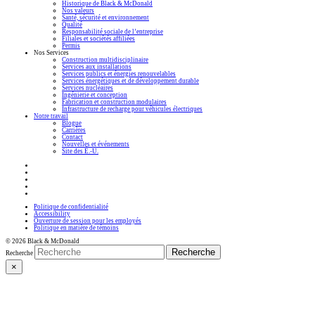
Historique de Black & McDonald
Nos valeurs
Santé, sécurité et environnement
Qualité
Responsabilité sociale de l’entreprise
Filiales et sociétés affiliées
Permis
Nos Services
Construction multidisciplinaire
Services aux installations
Services publics et énergies renouvelables
Services énergétiques et de développement durable
Services nucléaires
Ingénierie et conception
Fabrication et construction modulaires
Infrastructure de recharge pour véhicules électriques
Notre travail
Blogue
Carrières
Contact
Nouvelles et événements
Site des É.-U.
Politique de confidentialité
Accessibility
Ouverture de session pour les employés
Politique en matière de témoins
© 2026 Black & McDonald
Recherche
Recherche
×