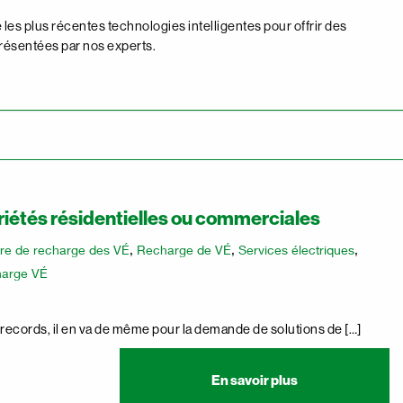
 les plus récentes technologies intelligentes pour offrir des
présentées par nos experts.
iétés résidentielles ou commerciales
ure de recharge des VÉ
,
Recharge de VÉ
,
Services électriques
,
harge VÉ
 records, il en va de même pour la demande de solutions de […]
En savoir plus