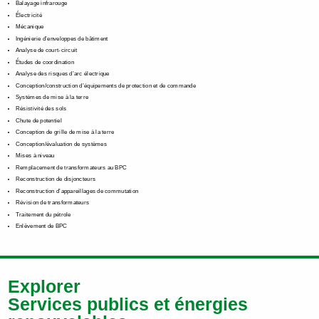
Balayage infrarouge
Électricité
Mécanique
Ingénierie d’enveloppes de bâtiment
Analyse de court-circuit
Études de coordination
Analyse des risques d’arc électrique
Conception/construction d’équipements de protection et de commande
Systèmes de mise à la terre
Résistivité des sols
Chute de potentiel
Conception de grille de mise à la terre
Conception/évaluation de systèmes
Mises à niveau
Remplacement de transformateurs au BPC
Reconstruction de disjoncteurs
Reconstruction d’appareillages de commutation
Révision de transformateurs
Traitement du pétrole
Enlèvement de BPC
Explorer
Services publics et énergies