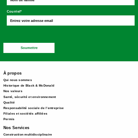
Courriel
*
Soumettre
À propos
Qui nous sommes
Historique de Black & McDonald
Nos valeurs
Santé, sécurité et environnement
Qualité
Responsabilité sociale de l’entreprise
Filiales et sociétés affiliées
Permis
Nos Services
Construction multidisciplinaire