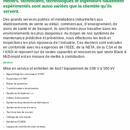
métiers, techniciens, technologues et ingénieurs hautement
expérimentés sont aussi variées que la clientèle qu’ils
servent.
Des grands services publics et installations industrielles aux
établissements de vente au détail, commerciaux, d’enseignement, de
soins de santé et de transport, ils sont formés pour travailler dans les
environnements les plus dangereux. Au moyen de nos systèmes de
maintenance prédictive et préventive, nous effectuons les tests et
inspections les plus rigoureux de l’industrie. Ces derniers sont exécutés
en conformité avec les exigences de l’IEEE, de la NETA, de la CSA et de
l’ANSI et reposent sur de vastes capacités et ressources que seule Black &
McDonald est en mesure de mettre à contribution.
Services
Mise en service et entretien de tout l’équipement de 208 V à 500 kV
Appareillage de commutation HT/BT
Disjoncteurs HT/BT
Relais de protection
Transformateurs de puissance
Systèmes de batteries c.c.
Câbles d’alimentation
Systèmes de protection/contrôle/mesure
Systèmes de mise à la terre
Test de prises de courant
Câblage de commande
Systèmes SCADA
Logique de contrôle de relais évoluée