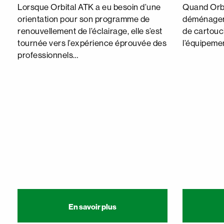
Lorsque Orbital ATK a eu besoin d’une
Quand Orbi
orientation pour son programme de
déménager 
renouvellement de l’éclairage, elle s’est
de cartouc
tournée vers l’expérience éprouvée des
l’équipemen
professionnels…
En savoir plus