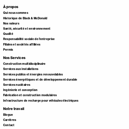
À propos
Qui nous sommes
Historique de Black & McDonald
Nos valeurs
Santé, sécurité et environnement
Qualité
Responsabilité sociale de l’entreprise
Filiales et sociétés affiliées
Permis
Nos Services
Construction multidisciplinaire
Services aux installations
Services publics et énergies renouvelables
Services énergétiques et de développement durable
Services nucléaires
Ingénierie et conception
Fabrication et construction modulaires
Infrastructure de recharge pour véhicules électriques
Notre travail
Blogue
Carrières
Contact