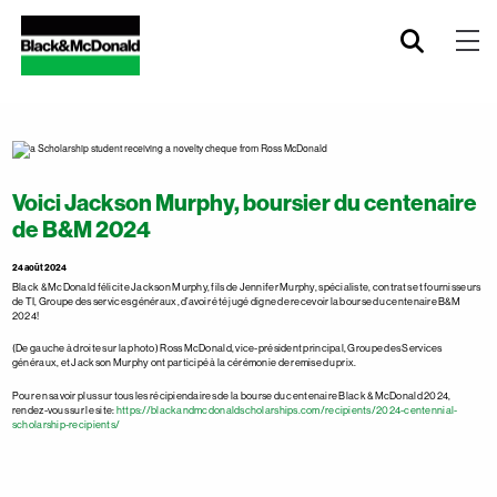
Voici Jackson Murphy, boursier du centenaire
de B&M 2024
24 août 2024
Black & McDonald félicite Jackson Murphy, fils de Jennifer Murphy, spécialiste, contrats et fournisseurs
de TI, Groupe des services généraux, d’avoir été jugé digne de recevoir la bourse du centenaire B&M
2024!
(De gauche à droite sur la photo) Ross McDonald, vice-président principal, Groupe des Services
généraux, et Jackson Murphy ont participé à la cérémonie de remise du prix.
Pour en savoir plus sur tous les récipiendaires de la bourse du centenaire Black & McDonald 2024,
rendez-vous sur le site:
https://blackandmcdonaldscholarships.com/recipients/2024-centennial-
scholarship-recipients/