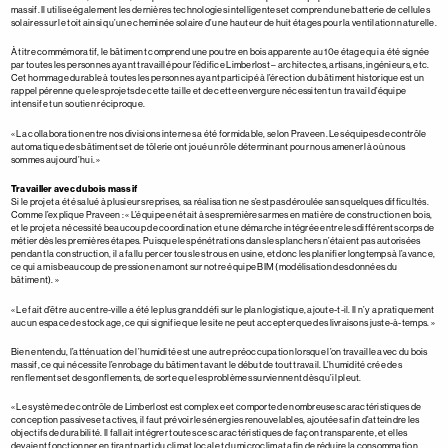
massif. Il utilise également les dernières technologies intelligentes et comprend une batterie de cellules
solaires sur le toit ainsi qu’une cheminée solaire d’une hauteur de huit étages pour la ventilation naturelle.
À titre commémoratif, le bâtiment comprend une poutre en bois apparente au 10e étage qui a été signée
par toutes les personnes ayant travaillé pour l’édifice Limberlost – architectes, artisans, ingénieurs, etc.
Cet hommage durable à toutes les personnes ayant participé à l’érection du bâtiment historique est un
rappel pérenne que les projets de cette taille et de cette envergure nécessitent un travail d’équipe
intensif et un soutien réciproque.
« La collaboration entre nos divisions internes a été formidable, selon Praveen. Les équipes de contrôle
automatique des bâtiments et de tôlerie ont joué un rôle déterminant pour nous amener là où nous
sommes aujourd’hui. »
Travailler avec du bois massif
Si le projet a été salué à plusieurs reprises, sa réalisation ne s’est pas déroulée sans quelques difficultés.
Comme l’explique Praveen : « L’équipe en était à ses premières armes en matière de construction en bois,
et le projet a nécessité beaucoup de coordination et une démarche intégrée entre les différents corps de
métier dès les premières étapes. Puisque les pénétrations dans les planchers n’étaient pas autorisées
pendant la construction, il a fallu percer tous les trous en usine, et donc les planifier longtemps à l’avance,
ce qui a mis beaucoup de pression en amont sur notre équipe BIM (modélisation des données du
bâtiment). »
« Le fait d’être au centre-ville a été le plus grand défi sur le plan logistique, ajoute-t-il. Il n’y a pratiquement
aucun espace de stockage, ce qui signifie que le site ne peut accepter que des livraisons juste-à-temps. »
Bien entendu, l’atténuation de l’humidité est une autre préoccupation lorsque l’on travaille avec du bois
massif, ce qui nécessite l’enrobage du bâtiment avant le début de tout travail. L’humidité crée des
renflements et des gonflements, de sorte que les problèmes surviennent dès qu’il pleut.
« Le système de contrôle de Limberlost est complexe et comporte de nombreuses caractéristiques de
conception passives et actives, il faut prévoir les énergies renouvelables, ajoutées afin d’atteindre les
objectifs de durabilité. Il fallait intégrer toutes ces caractéristiques de façon transparente, et elles
devaient fonctionner en tirant parti du climat local et du microclimat afin de réduire la consommation