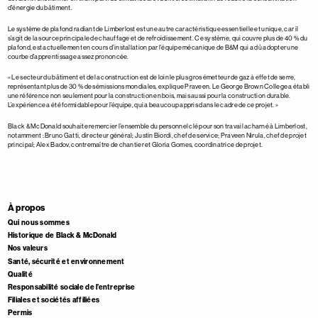
d’énergie du bâtiment.
Le système de plafond radiant de Limberlost est une autre caractéristique essentielle et unique, car il
s’agit de la source principale de chauffage et de refroidissement. Ce système, qui couvre plus de 40 % du
plafond, est actuellement en cours d’installation par l’équipe mécanique de B&M qui a dû adopter une
courbe d’apprentissage assez prononcée.
« Le secteur du bâtiment et de la construction est de loin le plus gros émetteur de gaz à effet de serre,
représentant plus de 30 % des émissions mondiales, explique Praveen. Le George Brown College a établi
une référence non seulement pour la construction en bois, mais aussi pour la construction durable.
L’expérience a été formidable pour l’équipe, qui a beaucoup appris dans le cadre de ce projet. »
Black & McDonald souhaite remercier l’ensemble du personnel clé pour son travail acharné à Limberlost,
notamment : Bruno Gatti, directeur général; Justin Biordi, chef de service; Praveen Nirula, chef de projet
principal; Alex Badov, contremaître de chantier et Gloria Gomes, coordinatrice de projet.
À propos
Qui nous sommes
Historique de Black & McDonald
Nos valeurs
Santé, sécurité et environnement
Qualité
Responsabilité sociale de l’entreprise
Filiales et sociétés affiliées
Permis