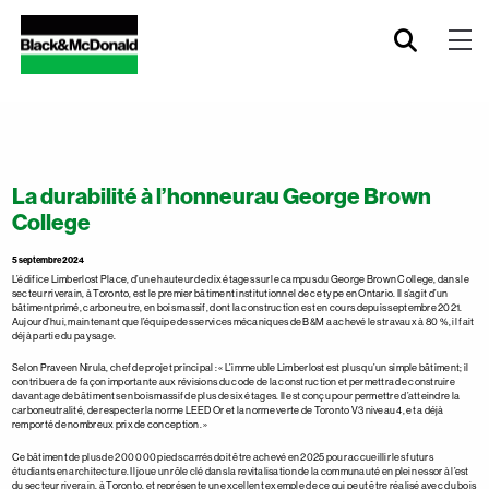
La durabilité à l’honneurau George Brown
College
5 septembre 2024
L’édifice Limberlost Place, d’une hauteur de dix étages sur le campus du George Brown College, dans le
secteur riverain, à Toronto, est le premier bâtiment institutionnel de ce type en Ontario. Il s’agit d’un
bâtiment primé, carboneutre, en bois massif, dont la construction est en cours depuis septembre 2021.
Aujourd’hui, maintenant que l’équipe des services mécaniques de B&M a achevé les travaux à 80 %, il fait
déjà partie du paysage.
Selon Praveen Nirula, chef de projet principal : « L’immeuble Limberlost est plus qu’un simple bâtiment; il
contribuera de façon importante aux révisions du code de la construction et permettra de construire
davantage de bâtiments en bois massif de plus de six étages. Il est conçu pour permettre d’atteindre la
carboneutralité, de respecter la norme LEED Or et la norme verte de Toronto V3 niveau 4, et a déjà
remporté de nombreux prix de conception. »
Ce bâtiment de plus de 200 000 pieds carrés doit être achevé en 2025 pour accueillir les futurs
étudiants en architecture. Il joue un rôle clé dans la revitalisation de la communauté en plein essor à l’est
du secteur riverain, à Toronto, et représente un excellent exemple de ce qui peut être réalisé avec du bois