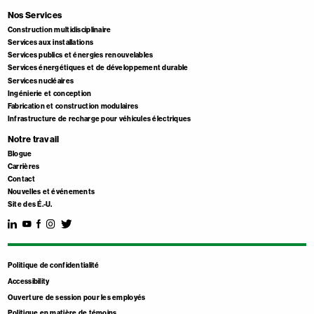
Nos Services
Construction multidisciplinaire
Services aux installations
Services publics et énergies renouvelables
Services énergétiques et de développement durable
Services nucléaires
Ingénierie et conception
Fabrication et construction modulaires
Infrastructure de recharge pour véhicules électriques
Notre travail
Blogue
Carrières
Contact
Nouvelles et événements
Site des É.-U.
Politique de confidentialité
Accessibility
Ouverture de session pour les employés
Politique en matière de témoins