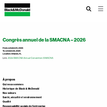
Congrès annuel de la SMACNA – 2026
From: octobre 25, 2026
To: octobre 28, 2026
Location: Orlando, FL
Link:
2024 SMACNA Annual Convention | SMACNA
À propos
Qui nous sommes
Historique de Black & McDonald
Nos valeurs
Santé, sécurité et environnement
Qualité
Responsabilité sociale de l’entreprise